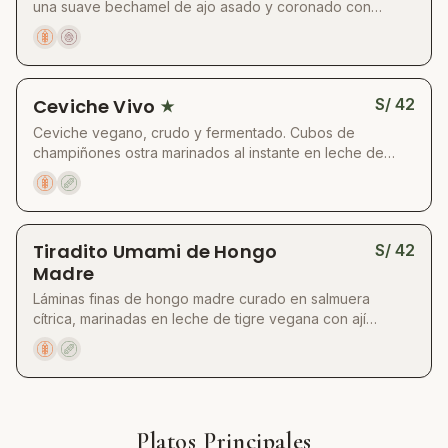
una suave bechamel de ajo asado y coronado con
pistachos tostados y hojas de albahaca fresca.
Acompañado de papas nativas aplastadas y doradas
para un contraste crujiente.
Ceviche Vivo
S/
42
★
Ceviche vegano, crudo y fermentado. Cubos de
champiñones ostra marinados al instante en leche de
tigre hecha con kombucha, ajo, limón, apio, jengibre y ají
limo. Servido con cebolla morada, maíz chulpe tostado,
choclito, culantro fresco, rodaja de camote, limón y ají
limo. Presentado en piedra negra artesanal fría con un
Tiradito Umami de Hongo
S/
42
cubo de hielo para mantener su frescura
Madre
Láminas finas de hongo madre curado en salmuera
cítrica, marinadas en leche de tigre vegana con ají
amarillo fermentado, jengibre y ajo. Se sirve con palta
cremosa, brotes frescos, flores andinas y una emulsión
umami negra de soya, ajonjolí y picante. Un tiradito
vegetal, intenso y vibrante.
Platos Principales