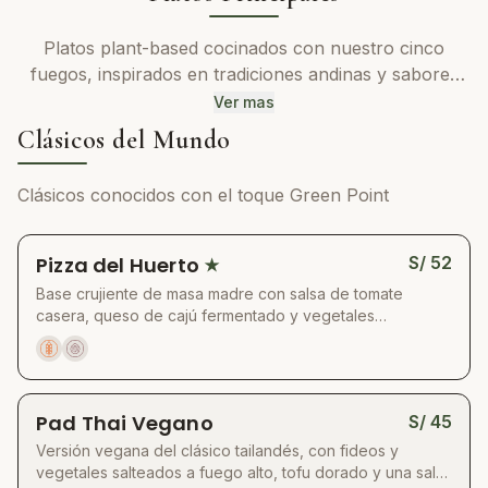
Platos plant-based cocinados con nuestro cinco
fuegos, inspirados en tradiciones andinas y sabores
del mundo.
Ver mas
Clásicos del Mundo
Clásicos conocidos con el toque Green Point
Pizza del Huerto
S/
52
★
Base crujiente de masa madre con salsa de tomate
casera, queso de cajú fermentado y vegetales
rostizados: zucchini, zanahoria, pimiento, cebolla morada
y hongos ostra. Termina con rúcula fresca, albahaca,
alcaparras y castañas ralladas.
Pad Thai Vegano
S/
45
Versión vegana del clásico tailandés, con fideos y
vegetales salteados a fuego alto, tofu dorado y una salsa