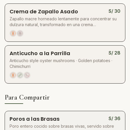
Crema de Zapallo Asado
S/
30
Zapallo macre horneado lentamente para concentrar su
dulzura natural, transformado en una crema
aterciopelada. Servida en mesa para rodear un delicado
bouquet de vegetales y flores, acompañada de pan
artesanal tibio.
Anticucho a la Parrilla
S/
28
Anticucho style oyster mushrooms · Golden potatoes ·
Chimichurri
Para Compartir
Poros a las Brasas
S/
36
Poro entero cocido sobre brasas vivas, servido sobre