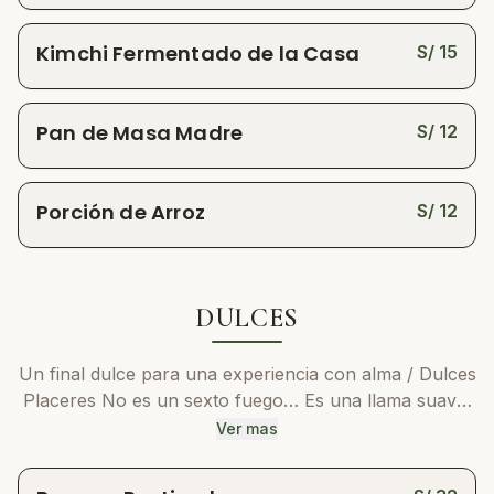
Kimchi Fermentado de la Casa
S/
15
Pan de Masa Madre
S/
12
Porción de Arroz
S/
12
DULCES
Un final dulce para una experiencia con alma / Dulces
Placeres No es un sexto fuego… Es una llama suave,
íntima y secreta. Porque toda experiencia merece un
Ver mas
final dulce… o quizás un pequeño comienzo travieso.
Aquí no hay reglas, solo placer: pequeños pecados