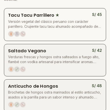
Tacu Tacu Parrillero
S/
45
★
Versión vegetal del clásico peruano con carácter
parrillero. Crujiente tacu tacu ahumado acompañado de
brochetas especiadas y hongos frescos sellados.
Bañado en salsa demi-glace reducida con vino tinto y
hierbas, equilibrado con sarsa criolla fresca y
ligeramente picante. Texturas intensas y sabores
Saltado Vegano
S/
42
auténticos en perfecta armonía
Verduras frescas y hongos ostra salteados a fuego alto,
flambé con vodka artesanal para intensificar aromas.
Acompañado de papas al horno crocantes, arroz blanco
y kimchi vegano casero que aporta un toque ácido y
picante. Un plato lleno de sabor y contrastes de texturas
que despierta el paladar.
Anticucho de Hongos
S/
48
Brochetas de hongos ostra marinados al estilo anticucho,
asados a la parrilla para un sabor intenso y ahumado.
Acompañadas de papas doradas, choclo a la parrilla y
una selección de salsas artesanales: anticuchera vegana,