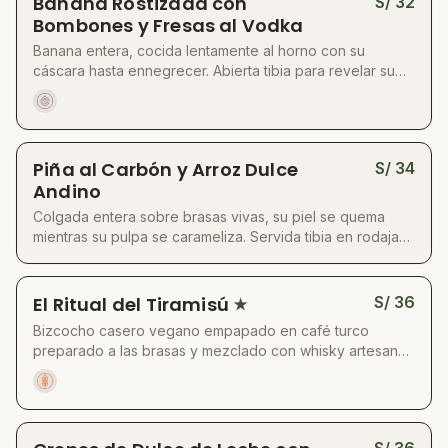
Banana Rostizada con
S/
32
para el alma, creaciones que acarician la memoria,
Bombones y Fresas al Vodka
que despiertan la niñez, la ternura, el asombro.
Banana entera, cocida lentamente al horno con su
Fermentos dulces, frutas cocinadas con paciencia,
cáscara hasta ennegrecer. Abierta tibia para revelar su
postres que hablan de casa, de arte, de juego. Porque
interior cremoso y dorado, bañada con mantequilla de
lo dulce también puede ser vivo, vegetal y
maní casera, bombones de chocolate vegano y salsa
profundamente emocional
intensa de fresas salteadas al vodka artesanal. Un toque
final de sal de Maras en escamas despierta la memoria.
Piña al Carbón y Arroz Dulce
S/
34
Un postre voluptuoso, cálido y emocional. Dulce con
Andino
carácter.
Colgada entera sobre brasas vivas, su piel se quema
mientras su pulpa se carameliza. Servida tibia en rodajas
jugosas con mango dorado en sartén, una cucharada fría
de arroz con leche vegetal al estilo de casa y ricota
vegana cremosa. El fuego tropical: humo, fruta, memoria
El Ritual del Tiramisú
S/
36
★
y ternura.
Bizcocho casero vegano empapado en café turco
preparado a las brasas y mezclado con whisky artesanal
by Mila. Capas de crema vegetal batida coronadas con
nibs de cacao crudo. Se presenta bajo una campana de
humo aromático, que se libera frente al comensal como
un hechizo. Un final oscuro, elegante y ceremonial.
S/
36