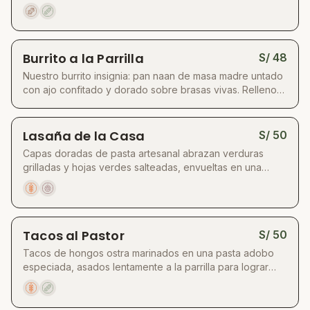
casera dulce y picante. Terminada con maní tostado y un
toque de aceite de ajonjolí que aportan textura y aroma
Burrito a la Parrilla
S/
48
Nuestro burrito insignia: pan naan de masa madre untado
con ajo confitado y dorado sobre brasas vivas. Relleno
con seitan y hongos shiitake a la parrilla, vegetales
asados que aportan dulzor y aroma, y hojas verdes
frescas para un contraste vibrante. Acompañado de
Lasaña de la Casa
S/
50
hummus casero, cremoso y especiado. Un bocado
Capas doradas de pasta artesanal abrazan verduras
crujiente por fuera, jugoso y ahumado por dentro.
grilladas y hojas verdes salteadas, envueltas en una
bechamel aterciopelada de almendras y queso de cajú
fermentado. Una salsa de tomate cocinada lentamente le
da carácter y calidez.
Tacos al Pastor
S/
50
Tacos de hongos ostra marinados en una pasta adobo
especiada, asados lentamente a la parrilla para lograr
sabor ahumado y caramelizado. Servidos con piña fresca
asada, cebolla morada encurtida y salsa verde fresca
sobre tortillas artesanales. Un homenaje vegetal lleno de