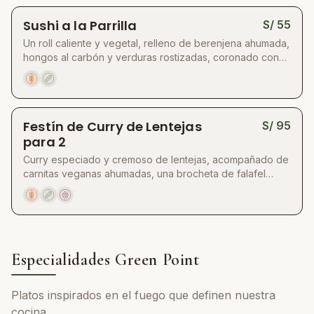
sabor y tradición.
Sushi a la Parrilla
S/
55
Un roll caliente y vegetal, relleno de berenjena ahumada,
hongos al carbón y verduras rostizadas, coronado con
una intensa mayonesa acevichada, ajonjolí tostado y
flores frescas. Servido sobre una mini parrilla con brasas
vivas para un aroma y presentación únicos.
Festín de Curry de Lentejas
S/
95
para 2
Curry especiado y cremoso de lentejas, acompañado de
carnitas veganas ahumadas, una brocheta de falafel
crujiente y pan naan artesanal cocido en mesa sobre
brasas. Servido con yogurt de anacardos, chutney
vegetal, cebolla encurtida y microverdes frescos.
Especialidades Green Point
Platos inspirados en el fuego que definen nuestra
cocina.