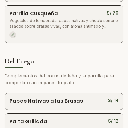
chimichurri, mayonesa de ajo y barbacoa.
Parrilla Cusqueña
S/
70
Vegetales de temporada, papas nativas y choclo serrano
asados sobre brasas vivas, con aroma ahumado y
dulzura natural. Incluye rocoto relleno, palta grillada y
brochetas de hongos ostra marinados al estilo artesanal.
Del Fuego
Complementos del horno de leña y la parrilla para
compartir o acompañar tu plato
Papas Nativas a las Brasas
S/
14
Palta Grillada
S/
12