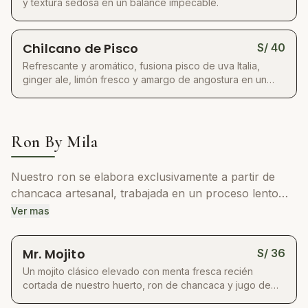
y textura sedosa en un balance impecable.
el tiempo, le rendiremos el tributo que un destilado de
su categoría merece.
Chilcano de Pisco
S/
40
Refrescante y aromático, fusiona pisco de uva Italia,
ginger ale, limón fresco y amargo de angostura en un
final vibrante.
Ron By Mila
Nuestro ron se elabora exclusivamente a partir de
chancaca artesanal, trabajada en un proceso lento
que preserva su dulzor profundo y sus notas
Ver mas
caramelizadas naturales. El resultado es un destilado
con cuerpo y carácter, que al combinarse con
Mr. Mojito
S/
36
ingredientes frescos de nuestros huertos e
Un mojito clásico elevado con menta fresca recién
invernaderos da vida a cócteles llenos de frescura,
cortada de nuestro huerto, ron de chancaca y jugo de
equilibrio y complejidad aromática.
lima, ofreciendo frescura herbal y un toque cítrico