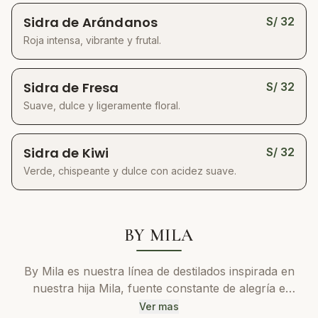
Carbonatamos suavemente al finalizar la
Sidra de Arándanos
S/
32
fermentación, logrando una espuma viva y
Roja intensa, vibrante y frutal.
refrescante sin comprometer su carácter artesanal.
Sidra de Fresa
S/
32
Suave, dulce y ligeramente floral.
Sidra de Kiwi
S/
32
Verde, chispeante y dulce con acidez suave.
BY MILA
By Mila es nuestra línea de destilados inspirada en
nuestra hija Mila, fuente constante de alegría e
inspiración. Cada botella refleja pureza, carácter y un
Ver mas