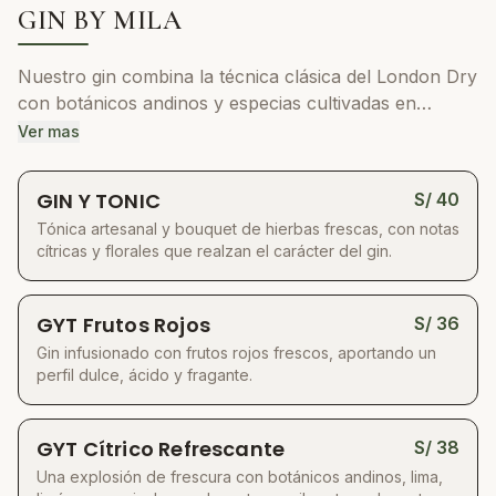
compromiso absoluto con la calidad.
GIN BY MILA
Nuestro gin combina la técnica clásica del London Dry
con botánicos andinos y especias cultivadas en
nuestros propios invernaderos. Esto nos permite
Ver mas
controlar la frescura y calidad de cada ingrediente,
logrando un destilado aromático, fresco y con
GIN Y TONIC
S/
40
profundidad de sabor. Es versátil y elegante, ideal para
Tónica artesanal y bouquet de hierbas frescas, con notas
cócteles que van desde lo clásico a lo creativo.
cítricas y florales que realzan el carácter del gin.
GYT Frutos Rojos
S/
36
Gin infusionado con frutos rojos frescos, aportando un
perfil dulce, ácido y fragante.
GYT Cítrico Refrescante
S/
38
Una explosión de frescura con botánicos andinos, lima,