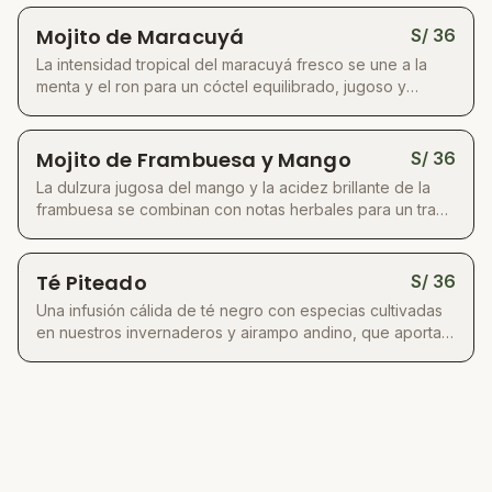
vibrante.
Mojito de Maracuyá
S/
36
La intensidad tropical del maracuyá fresco se une a la
menta y el ron para un cóctel equilibrado, jugoso y
refrescante.
Mojito de Frambuesa y Mango
S/
36
La dulzura jugosa del mango y la acidez brillante de la
frambuesa se combinan con notas herbales para un trago
fresco y frutal.
Té Piteado
S/
36
Una infusión cálida de té negro con especias cultivadas
en nuestros invernaderos y airampo andino, que aporta
notas florales y especiadas únicas.