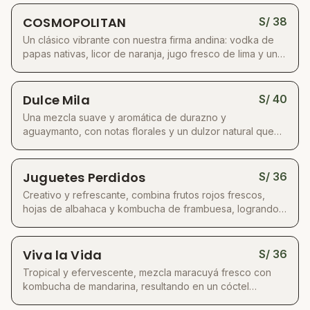
lentamente para obtener un destilado
COSMOPOLITAN
S/
38
excepcionalmente puro, suave y con el carácter
Un clásico vibrante con nuestra firma andina: vodka de
único de los Andes. Su perfil limpio y elegante lo
papas nativas, licor de naranja, jugo fresco de lima y un
convierte en la base perfecta para cócteles que
toque de arándano, creando un equilibrio entre frescura
combinan tradición y creatividad.
cítrica y dulzor frutal.
Dulce Mila
S/
40
Una mezcla suave y aromática de durazno y
aguaymanto, con notas florales y un dulzor natural que
recuerda a tardes soleadas.
Juguetes Perdidos
S/
36
Creativo y refrescante, combina frutos rojos frescos,
hojas de albahaca y kombucha de frambuesa, logrando
un perfil herbáceo y frutal único.
Viva la Vida
S/
36
Tropical y efervescente, mezcla maracuyá fresco con
kombucha de mandarina, resultando en un cóctel
vibrante y chispeante.