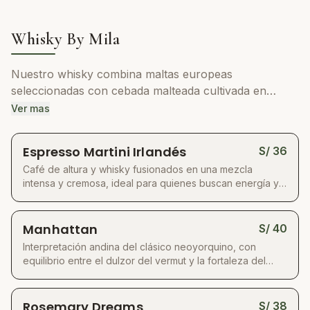
Whisky By Mila
Nuestro whisky combina maltas europeas
seleccionadas con cebada malteada cultivada en
nuestros propios campos, un proceso que nos llevó
Ver mas
tiempo perfeccionar hasta lograr estabilidad y
carácter únicos. Reposa en contacto con maderas
Espresso Martini Irlandés
S/
36
nobles para desarrollar un perfil complejo, cálido y
Café de altura y whisky fusionados en una mezcla
elegante. Cada botella fusiona la suavidad de un
intensa y cremosa, ideal para quienes buscan energía y
añejado preciso con matices aromáticos que invitan a
carácter en un mismo trago.
disfrutarlo solo o en cócteles de autor.
Manhattan
S/
40
Interpretación andina del clásico neoyorquino, con
equilibrio entre el dulzor del vermut y la fortaleza del
whisky.
Rosemary Dreams
S/
38