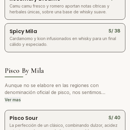
Camu camu fresco y romero aportan notas cítricas y
herbales únicas, sobre una base de whisky suave.
Spicy Mila
S/
38
Cardamomo y kion infusionados en whisky para un final
cálido y especiado.
Pisco By Mila
Aunque no se elabore en las regiones con
denominación oficial de pisco, nos sentimos
profundamente peruanos y cusqueños para
Ver mas
atrevernos a crear un aguardiente de uva con espíritu
de pisco. Lo hacemos porque nuestros clientes lo
Pisco Sour
S/
40
valoran y porque nos motiva la pasión por innovar y
La perfección de un clásico, combinando dulzor, acidez
aprender. Este pisco de uva Italia es solo el inicio; con