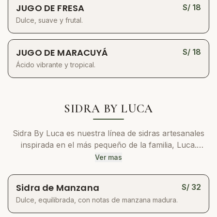
JUGO DE FRESA
S/
18
Dulce, suave y frutal.
JUGO DE MARACUYÁ
S/
18
Ácido vibrante y tropical.
SIDRA BY LUCA
Sidra By Luca es nuestra línea de sidras artesanales
inspirada en el más pequeño de la familia, Luca.
Alegre, chispeante y dulce por esencia, cada botella
Ver mas
refleja su espíritu vivaz. Todas las etiquetas han sido
ilustradas por su hermana, Mila, convirtiendo cada
Sidra de Manzana
S/
32
presentación en una pequeña obra de arte.
Dulce, equilibrada, con notas de manzana madura.
Fermentamos fruta 100% real en pequeños lotes,
equilibrando su sabor con un toque de dulzor natural.