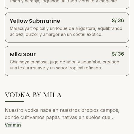
limón y naranja, logrando un trago vibrante y elegante
Yellow Submarine
S/
36
Maracuyá tropical y un toque de angostura, equilibrando
acidez, dulzor y amargor en un cóctel exótico.
Mila Sour
S/
36
Chirimoya cremosa, jugo de limón y aquafaba, creando
una textura suave y un sabor tropical refinado.
VODKA BY MILA
Nuestro vodka nace en nuestros propios campos,
donde cultivamos papas nativas en suelos que
enriquecemos con compost y lombricultura. Tras la
Ver mas
cosecha manual, las fermentamos y destilamos